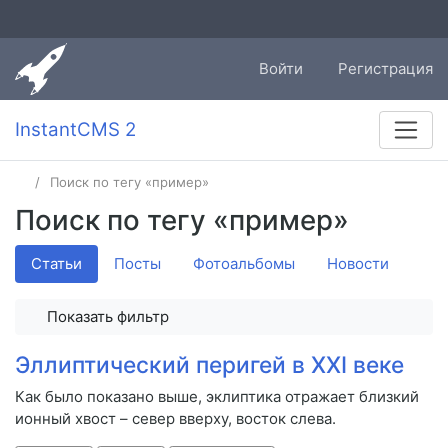
Войти
Регистрация
InstantCMS 2
Поиск по тегу «пример»
Поиск по тегу «пример»
Статьи
Посты
Фотоальбомы
Новости
Показать фильтр
Эллиптический перигей в XXI веке
Как было показано выше, эклиптика отражает близкий
ионный хвост – север вверху, восток слева.