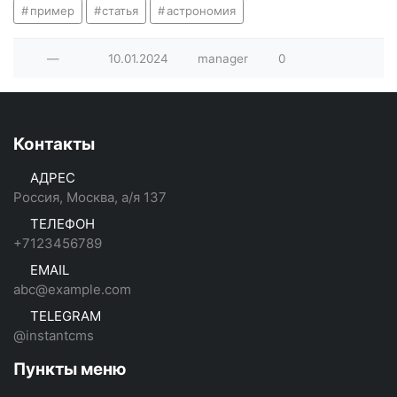
пример
статья
астрономия
—
10.01.2024
manager
0
Контакты
АДРЕС
Россия, Москва, а/я 137
ТЕЛЕФОН
+7123456789
EMAIL
abc@example.com
TELEGRAM
@instantcms
Пункты меню