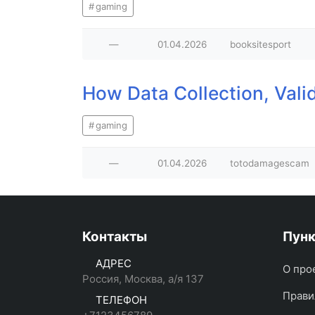
gaming
—
01.04.2026
booksitesport
How Data Collection, Vali
gaming
—
01.04.2026
totodamagescam
Контакты
Пун
АДРЕС
О про
Россия, Москва, а/я 137
Прави
ТЕЛЕФОН