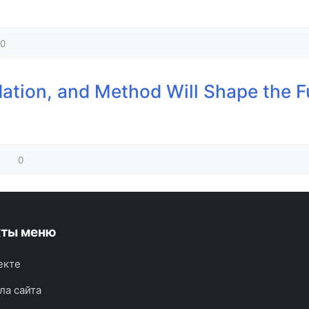
0
dation, and Method Will Shape the F
0
кты меню
екте
ла сайта