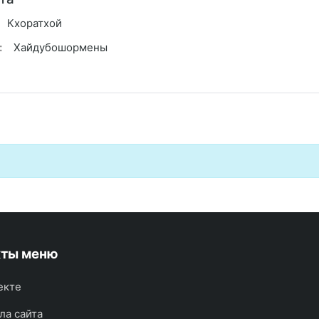
Кхоратхой
:
Хайдубошормены
кты меню
екте
ла сайта