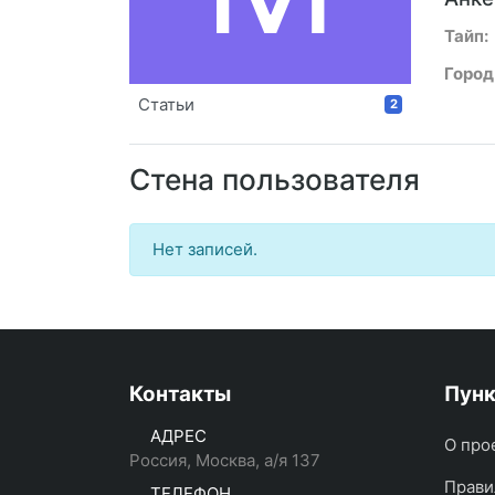
Тайп:
Город
Статьи
2
Стена пользователя
Нет записей.
Контакты
Пун
АДРЕС
О про
Россия, Москва, а/я 137
Прави
ТЕЛЕФОН