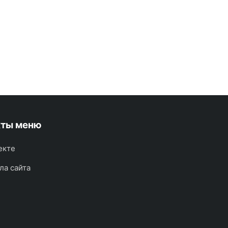
кты меню
екте
ла сайта