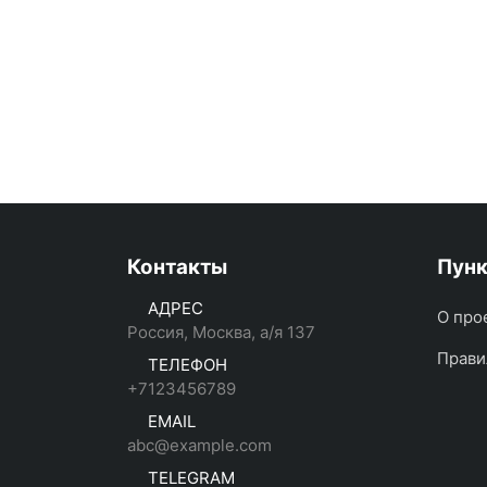
Контакты
Пун
АДРЕС
О про
Россия, Москва, а/я 137
Прави
ТЕЛЕФОН
+7123456789
EMAIL
abc@example.com
TELEGRAM