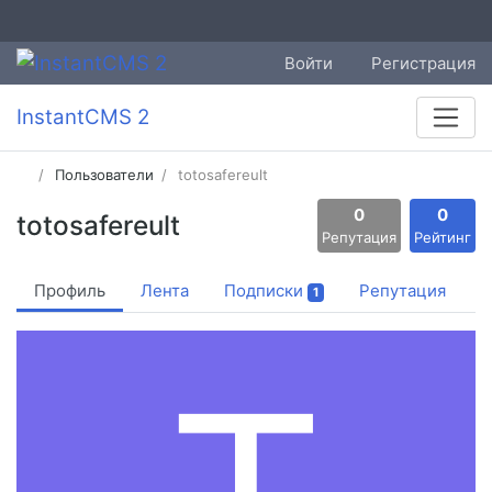
Войти
Регистрация
InstantCMS 2
Пользователи
totosafereult
0
0
totosafereult
Репутация
Рейтинг
Профиль
Лента
Подписки
Репутация
1