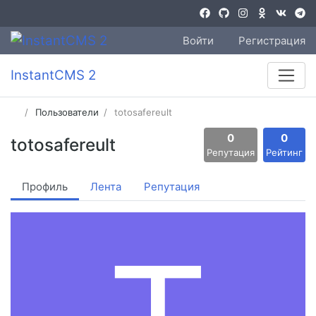
Войти
Регистрация
InstantCMS 2
Пользователи
totosafereult
0
0
totosafereult
Репутация
Рейтинг
Профиль
Лента
Репутация